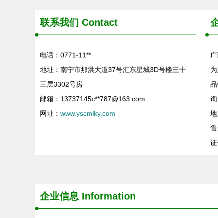
联系我们
Contact
电话：0771-11**
广
地址：南宁市那洪大道37号汇东星城3D号楼三十
为
三层3302号房
品
邮箱：13737145c**
787@163.com
询
网址：
www.yscmlky.com
地
售
证
企业信息
Information