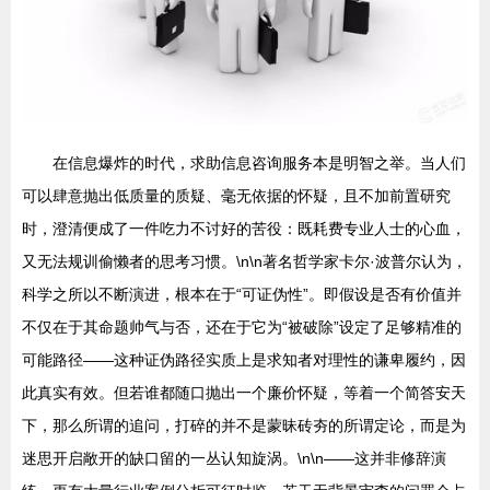
在信息爆炸的时代，求助信息咨询服务本是明智之举。当人们
可以肆意抛出低质量的质疑、毫无依据的怀疑，且不加前置研究
时，澄清便成了一件吃力不讨好的苦役：既耗费专业人士的心血，
又无法规训偷懒者的思考习惯。\n\n著名哲学家卡尔·波普尔认为，
科学之所以不断演进，根本在于“可证伪性”。即假设是否有价值并
不仅在于其命题帅气与否，还在于它为“被破除”设定了足够精准的
可能路径——这种证伪路径实质上是求知者对理性的谦卑履约，因
此真实有效。但若谁都随口抛出一个廉价怀疑，等着一个简答安天
下，那么所谓的追问，打碎的并不是蒙昧砖夯的所谓定论，而是为
迷思开启敞开的缺口留的一丛认知旋涡。\n\n——这并非修辞演