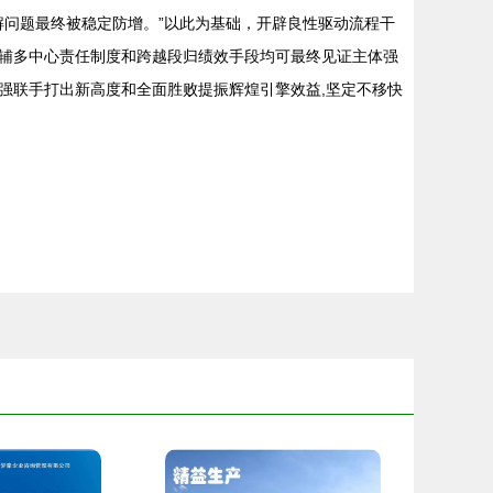
解问题最终被稳定防增。”以此为基础，开辟良性驱动流程干
辅多中心责任制度和跨越段归绩效手段均可最终见证主体强
强联手打出新高度和全面胜败提振辉煌引擎效益,坚定不移快